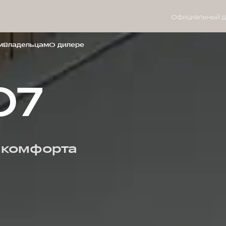
Официальный д
м
Владельцам
О дилере
07
 комфорта